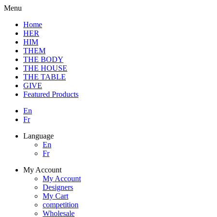
Menu
Home
HER
HIM
THEM
THE BODY
THE HOUSE
THE TABLE
GIVE
Featured Products
En
Fr
Language
En
Fr
My Account
My Account
Designers
My Cart
competition
Wholesale