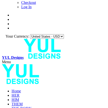
Checkout
Log In
Your Currency:
YUL Designs
Menu
Home
HER
HIM
THEM