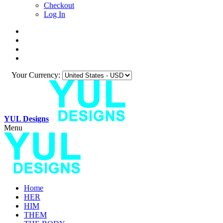
Checkout
Log In
Your Currency:
YUL Designs
Menu
Home
HER
HIM
THEM