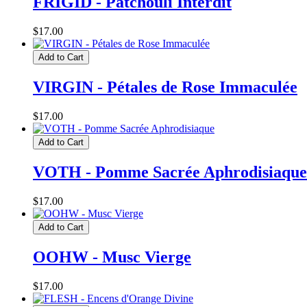
FRIGID - Patchouli Interdit
$17.00
Add to Cart
VIRGIN - Pétales de Rose Immaculée
$17.00
Add to Cart
VOTH - Pomme Sacrée Aphrodisiaque
$17.00
Add to Cart
OOHW - Musc Vierge
$17.00