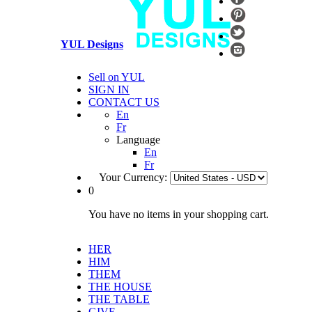
YUL Designs
Sell on YUL
SIGN IN
CONTACT US
En
Fr
Language
En
Fr
Your Currency:
0
You have no items in your shopping cart.
HER
HIM
THEM
THE HOUSE
THE TABLE
GIVE