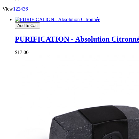
View
12
24
36
Add to Cart
PURIFICATION - Absolution Citronn
$17.00