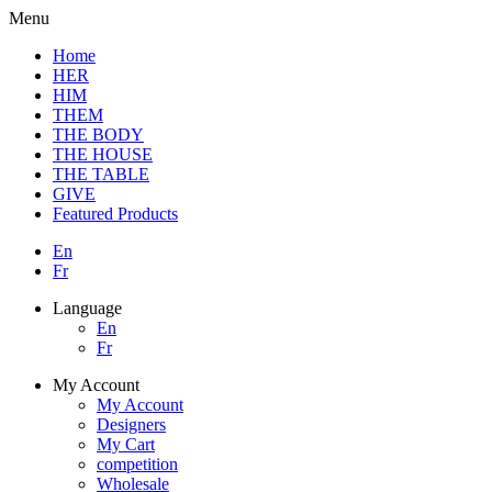
Menu
Home
HER
HIM
THEM
THE BODY
THE HOUSE
THE TABLE
GIVE
Featured Products
En
Fr
Language
En
Fr
My Account
My Account
Designers
My Cart
competition
Wholesale