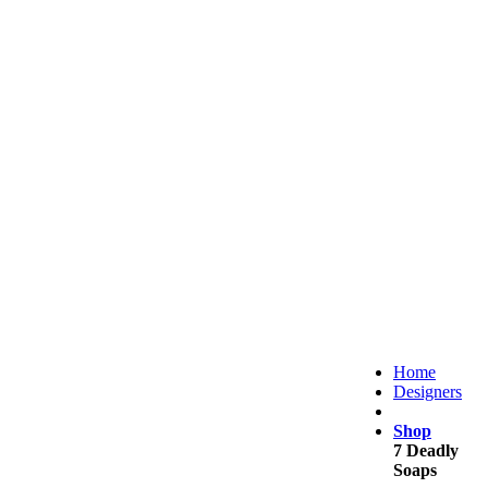
Home
Designers
Shop
7 Deadly
Soaps