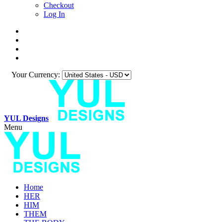
Checkout
Log In
Your Currency:
YUL Designs
Menu
Home
HER
HIM
THEM