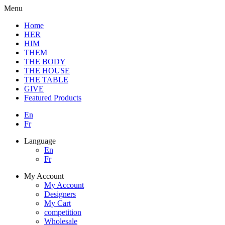
Menu
Home
HER
HIM
THEM
THE BODY
THE HOUSE
THE TABLE
GIVE
Featured Products
En
Fr
Language
En
Fr
My Account
My Account
Designers
My Cart
competition
Wholesale